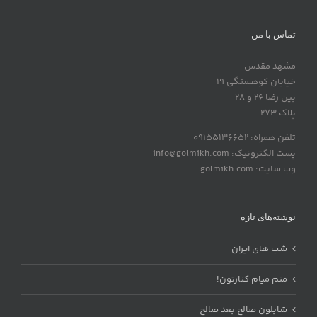
تماس با من
مشهد مقدس
خیابان کوهسنگی 19
بین رضا 26 و 28
پلاک 273
تلفن همراه: 09155136652
پست الکترونیک: info@golmikh.com
وب سایت: golmikh.com
نوشته‌های تازه
شب های ایران
منم میام کنارتون!
شابلون صالح بعد صالح