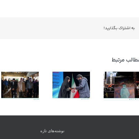
ایران،
قربانی
ترور
دانشگاه
به اشتراك بگذاريد!
علم
و
صنعت
طالب مرتبط
دریافت جایزه
ویژه در بخش
منم میام
پوستر از
کنارتون!
مسابقه بین
المللی ترور
آنلاین
نوشته‌های تازه