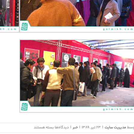
برای
وسط
مدیریت سایت
|
23 تیر, 1389
|
خبر
|
دیدگاه‌ها
بسته هستند
نمایشگاه