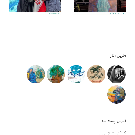
منم میام کنارتون!
ب
ب
آخرین آثار
آخرین پست ها
شب های ایران