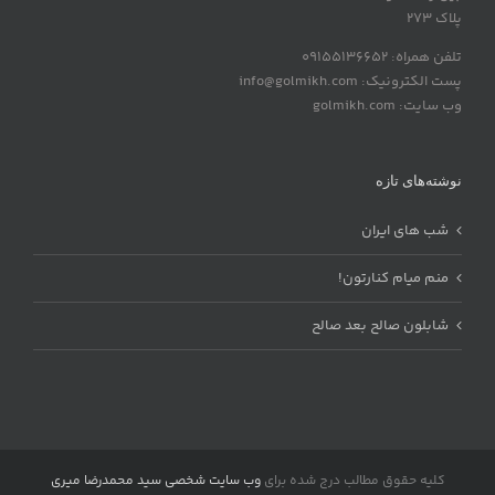
پلاک 273
تلفن همراه: 09155136652
پست الکترونیک: info@golmikh.com
وب سایت: golmikh.com
نوشته‌های تازه
شب های ایران
منم میام کنارتون!
شابلون صالح بعد صالح
کلیه حقوق مطالب درج شده برای
وب سایت شخصی سید محمدرضا میری