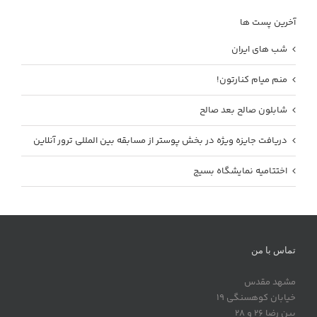
آخرین پست ها
شب های ایران
منم میام کنارتون!
شابلون صالح بعد صالح
دریافت جایزه ویژه در بخش پوستر از مسابقه بین المللی ترور آنلاین
اختتامیه نمایشگاه بسیج
تماس با من
مشهد مقدس
خیابان کوهسنگی 19
بین رضا 26 و 28