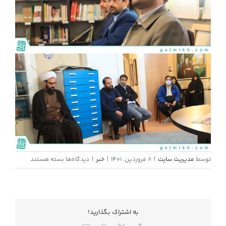
برای
توسط
مدیریت سایت
|
8 فروردین, 1401
|
خبر
|
دیدگاه‌ها
بسته هستند
جلسه
با
معاونت
هنری
به اشتراك بگذاريد!
وزارت
ارشاد