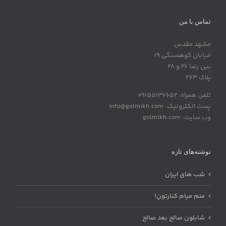
تماس با من
مشهد مقدس
خیابان کوهسنگی 19
بین رضا 26 و 28
پلاک 273
تلفن همراه: 09155136652
پست الکترونیک: info@golmikh.com
وب سایت: golmikh.com
نوشته‌های تازه
شب های ایران
منم میام کنارتون!
شابلون صالح بعد صالح