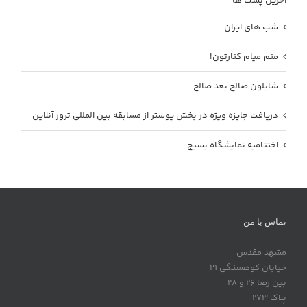
آخرین پست ها
شب های ایران
منم میام کنارتون!
شابلون صالح بعد صالح
دریافت جایزه ویژه در بخش پوستر از مسابقه بین المللی ترور آنلاین
اختتامیه نمایشگاه بسیج
تماس با من
مشهد مقدس
خیابان کوهسنگی 19
بین رضا 26 و 28
پلاک 273