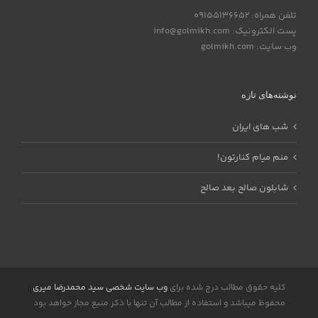
تلفن همراه: 09155136652
پست الکترونیک: info@golmikh.com
وب سایت: golmikh.com
نوشته‌های تازه
شب های ایران
منم میام کنارتون!
شابلون صالح بعد صالح
کلیه حقوق مطالب درج شده برای
وب سایت شخصی سید محمدرضا میری
محفوظ میباشد و استفاده از مطالب آن تنها با ذکر منبع مجاز خواهد بود