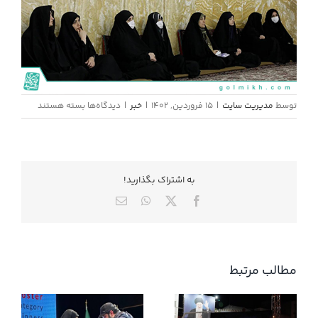
برای
توسط
مدیریت سایت
|
15 فروردین, 1402
|
خبر
|
دیدگاه‌ها
بسته هستند
دیدار
تولیت
آستان
قدس
به اشتراك بگذاريد!
رضوی
X
Facebook
WhatsApp
ایمیل
مطالب مرتبط