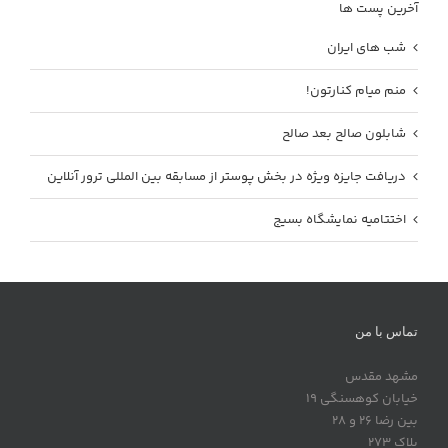
آخرین پست ها
شب های ایران
منم میام کنارتون!
شابلون صالح بعد صالح
دریافت جایزه ویژه در بخش پوستر از مسابقه بین المللی ترور آنلاین
اختتامیه نمایشگاه بسیج
تماس با من
مشهد مقدس
خیابان کوهسنگی 19
بین رضا 26 و 28
پلاک 273