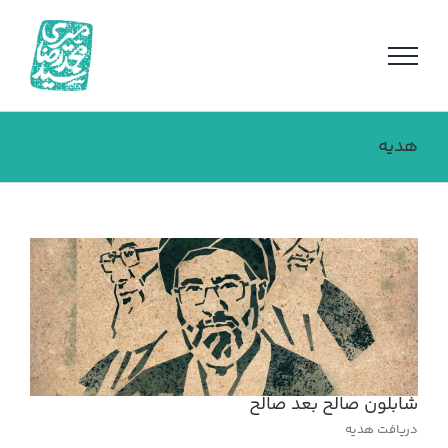
فتن
ه
حتوا
هدیه
شابلون صالح بعد صالح
دریافت هدیه