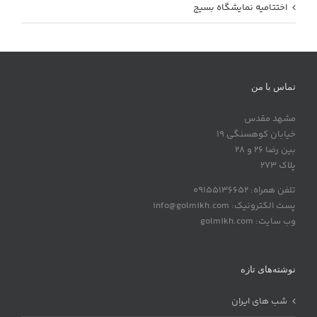
اختتامیه نمایشگاه بسیج
تماس با من
مشهد مقدس
خیابان کوهسنگی 19
بین رضا 26 و 28
پلاک 273
تلفن همراه: 09155136652
پست الکترونیک: info@golmikh.com
وب سایت: golmikh.com
نوشته‌های تازه
شب های ایران