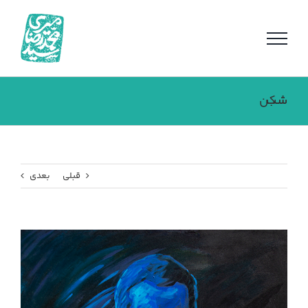
فتن
ه
حتوا
شب شکن
قبلی
بعدی
مشاهده
تصویر
بزرگتر