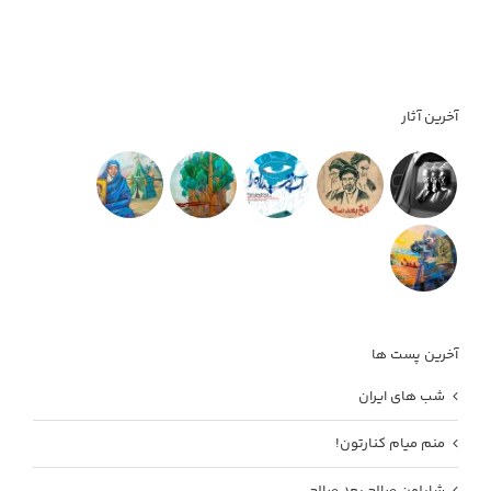
آخرین آثار
آخرین پست ها
شب های ایران
منم میام کنارتون!
شابلون صالح بعد صالح