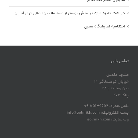
دریافت جایزه ویژه در بخش پوستر از مسابقه بین المللی ترور آنلاین
اختتامیه نمایشگاه بسیج
تماس با من
مشهد مقدس
خیابان کوهسنگی 19
بین رضا 26 و 28
پلاک 273
تلفن همراه: 09155136652
پست الکترونیک: info@golmikh.com
وب سایت: golmikh.com