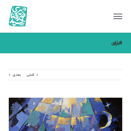
فتن
ه
حتوا
شب های ایران
قبلی
بعدی
مشاهده
تصویر
بزرگتر