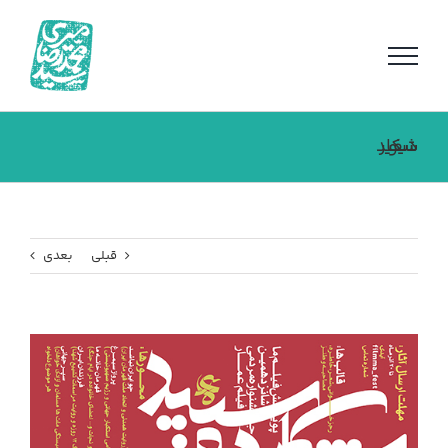
فتن
ه
حتوا
شکار دیو سفید
قبلی
بعدی
مشاهده
تصویر
بزرگتر