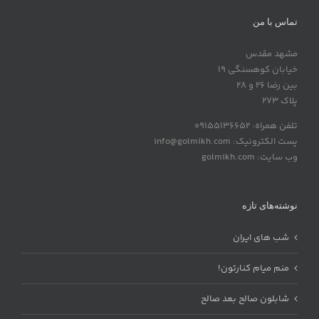
تماس با من
مشهد مقدس
خیابان کوهسنگی 19
بین رضا 26 و 28
پلاک 273
تلفن همراه: 09155136652
پست الکترونیک: info@golmikh.com
وب سایت: golmikh.com
نوشته‌های تازه
شب های ایران
منم میام کنارتون!
شابلون صالح بعد صالح