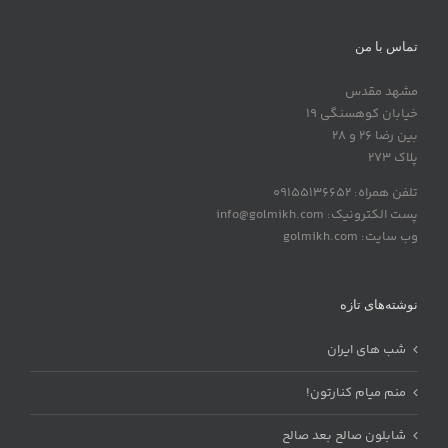
تماس با من
مشهد مقدس
خیابان کوهسنگی 19
بین رضا 26 و 28
پلاک 273
تلفن همراه: 09155136652
پست الکترونیک: info@golmikh.com
وب سایت: golmikh.com
نوشته‌های تازه
شب های ایران
منم میام کنارتون!
شابلون صالح بعد صالح