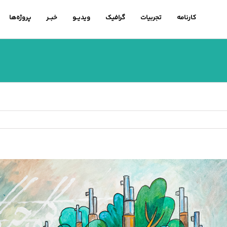
کارنامه
تجربیات
گرافیک
ویدیــو
خبــر
پروژه‌ها
اهده
ویر
رگتر