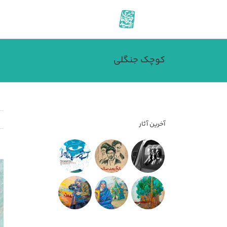
فتن
ه
حتوا
کوچک جنگلی
آخرین آثار
مش
تص
بز