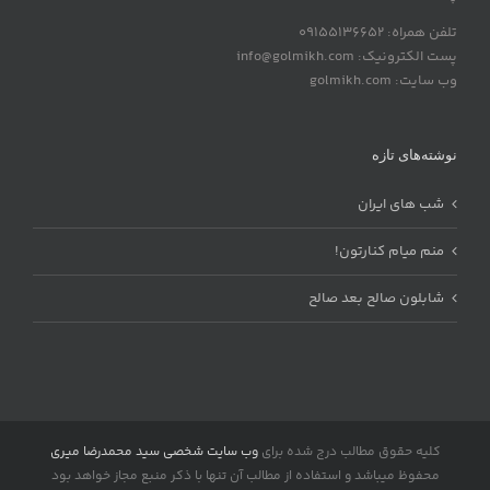
تلفن همراه: 09155136652
پست الکترونیک: info@golmikh.com
وب سایت: golmikh.com
نوشته‌های تازه
شب های ایران
منم میام کنارتون!
شابلون صالح بعد صالح
کلیه حقوق مطالب درج شده برای
وب سایت شخصی سید محمدرضا میری
محفوظ میباشد و استفاده از مطالب آن تنها با ذکر منبع مجاز خواهد بود