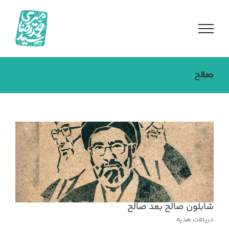
فتن
ه
حتوا
صالح بعد صالح
شابلون صالح بعد صالح
دریافت هدیه