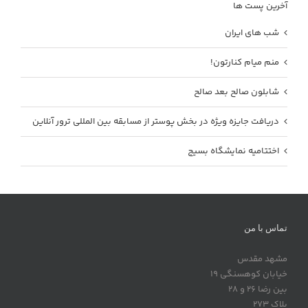
آخرین پست ها
شب های ایران
منم میام کنارتون!
شابلون صالح بعد صالح
دریافت جایزه ویژه در بخش پوستر از مسابقه بین المللی ترور آنلاین
اختتامیه نمایشگاه بسیج
تماس با من
مشهد مقدس
خیابان کوهسنگی 19
بین رضا 26 و 28
پلاک 273