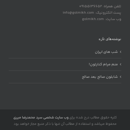
تلفن همراه: 09155136652
پست الکترونیک: info@golmikh.com
وب سایت: golmikh.com
نوشته‌های تازه
شب های ایران
منم میام کنارتون!
شابلون صالح بعد صالح
کلیه حقوق مطالب درج شده برای
وب سایت شخصی سید محمدرضا میری
محفوظ میباشد و استفاده از مطالب آن تنها با ذکر منبع مجاز خواهد بود