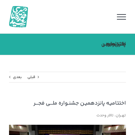
فتن
ه
حتوا
اختتامیـه پانزدهمیـن جشنـواره ملـــی فجـــر
قبلی
بعدی
اختتامیـه پانزدهمیـن جشنـواره ملـــی فجـــر
تهــران، تالار وحدت