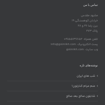
تماس با من
مشهد مقدس
خیابان کوهسنگی 19
بین رضا 26 و 28
پلاک 273
تلفن همراه: 09155136652
پست الکترونیک: info@golmikh.com
وب سایت: golmikh.com
نوشته‌های تازه
شب های ایران
منم میام کنارتون!
شابلون صالح بعد صالح