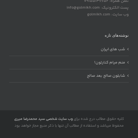
تلفن همراه: 09155136652
پست الکترونیک: info@golmikh.com
وب سایت: golmikh.com
نوشته‌های تازه
شب های ایران
منم میام کنارتون!
شابلون صالح بعد صالح
کلیه حقوق مطالب درج شده برای
وب سایت شخصی سید محمدرضا میری
محفوظ میباشد و استفاده از مطالب آن تنها با ذکر منبع مجاز خواهد بود