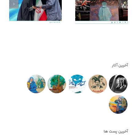
د
منم میام کنارتون!
ب
ب
آخرین آثار
آخرین پست ها