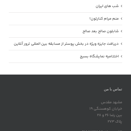
شب های ایران
منم میام کنارتون!
شابلون صالح بعد صالح
دریافت جایزه ویژه در بخش پوستر از مسابقه بین المللی ترور آنلاین
اختتامیه نمایشگاه بسیج
تماس با من
مشهد مقدس
خیابان کوهسنگی 19
بین رضا 26 و 28
پلاک 273