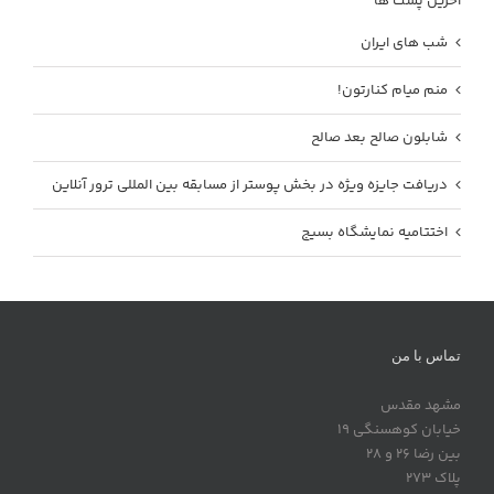
آخرین پست ها
شب های ایران
منم میام کنارتون!
شابلون صالح بعد صالح
دریافت جایزه ویژه در بخش پوستر از مسابقه بین المللی ترور آنلاین
اختتامیه نمایشگاه بسیج
تماس با من
مشهد مقدس
خیابان کوهسنگی 19
بین رضا 26 و 28
پلاک 273