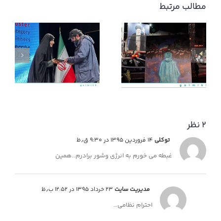
مطالب مرتبط
د
منم میام کنارتون!
ب
ب
۲ نظر
توکلی
۱۴ فروردین ۱۳۹۵ در ۹:۳۰ ق٫ظ
غبطه می خورم به انرژی وشور برادرم…همین
مدیریت سایت
۲۳ خرداد ۱۳۹۵ در ۱۲:۵۲ ب٫ظ
احترام نظامی…