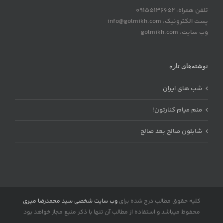
تلفن همراه: 09155136652
پست الکترونیک: info@golmikh.com
وب سایت: golmikh.com
نوشته‌های تازه
شب های ایران
منم میام کنارتون!
شابلون صالح بعد صالح
کلیه حقوق مطالب درج شده برای
وب سایت شخصی سید محمدرضا میری
محفوظ میباشد و استفاده از مطالب آن تنها با ذکر منبع مجاز خواهد بود