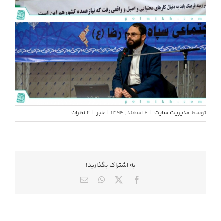
توسط
مدیریت سایت
|
4 اسفند, 1394
|
خبر
|
۲ نظرات
به اشتراك بگذاريد!
X
Facebook
WhatsApp
ایمیل