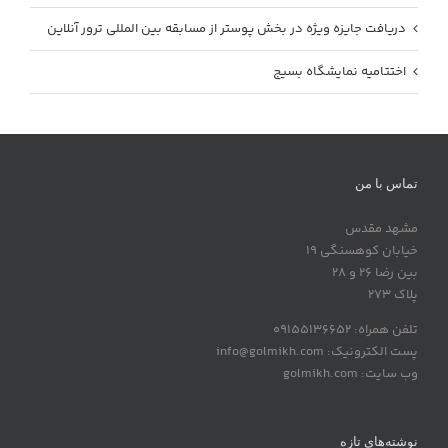
دریافت جایزه ویژه در بخش پوستر از مسابقه بین المللی ترور آنلاین
اختتامیه نمایشگاه بسیج
تماس با من
مشهد مقدس
خیابان کوهسنگی 19
بین رضا 26 و 28
پلاک 273
تلفن همراه: 09155136652
پست الکترونیک: info@golmikh.com
وب سایت: golmikh.com
نوشته‌های تازه