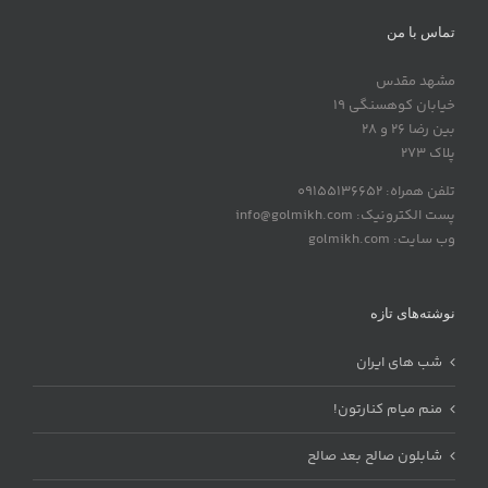
تماس با من
مشهد مقدس
خیابان کوهسنگی 19
بین رضا 26 و 28
پلاک 273
تلفن همراه: 09155136652
پست الکترونیک: info@golmikh.com
وب سایت: golmikh.com
نوشته‌های تازه
شب های ایران
منم میام کنارتون!
شابلون صالح بعد صالح