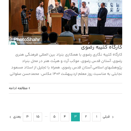
کارگاه کتیبه رضوی
کارگاه کتیبه نگاری رضوی با همکاری بنیاد بین المللی فرهنگی هنری
رضوی، آستان قدس رضوی، موکب آرت و هیئت هنر در محل بنیاد
پژوهشهای اسلامی آستان قدس رضوی، همراه با تجلیل از استاد مسعود
نجابتی به مناسبت روز معلم اردیبهشت 1402 عکاس: محمدحسن صلواتی
مطالعه ادامه
قبلی
بعدی
16
15
···
5
4
3
2
1