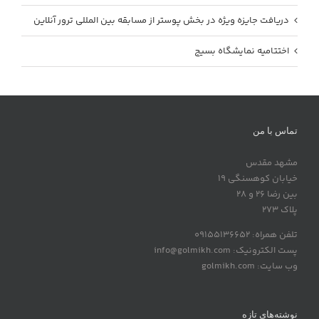
دریافت جایزه ویژه در بخش پوستر از مسابقه بین المللی ترور آنلاین
اختتامیه نمایشگاه بسیج
تماس با من
مشهد مقدس
خیابان کوهسنگی 19
بین رضا 26 و 28
پلاک 273
تلفن همراه: 09155136652
پست الکترونیک: info@golmikh.com
وب سایت: golmikh.com
نوشته‌های تازه