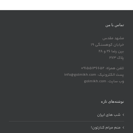
تماس با من
مشهد مقدس
خیابان کوهسنگی 19
بین رضا 26 و 28
پلاک 273
تلفن همراه: 09155136652
پست الکترونیک: info@golmikh.com
وب سایت: golmikh.com
نوشته‌های تازه
شب های ایران
منم میام کنارتون!