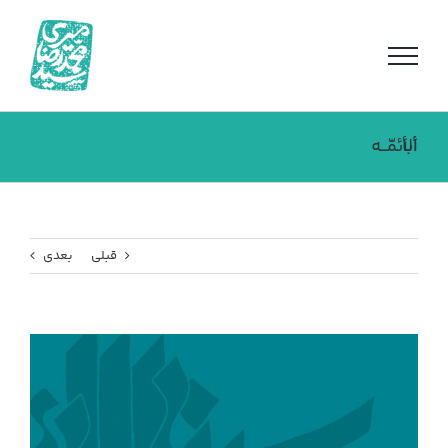
فتن
ه
حتوا
أبا الأئمّــه
قبلی
بعدی
مشاهده
تصویر
بزرگتر