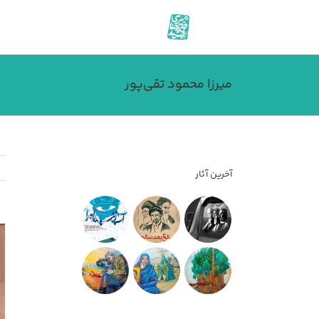
فتن
ه
حتوا
میرزا محمود تقی‌پور
آخرین آثار
مش
تص
بز