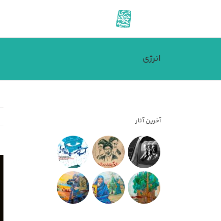
فتن
ه
حتوا
انرژی
آخرین آثار
مش
تص
بز