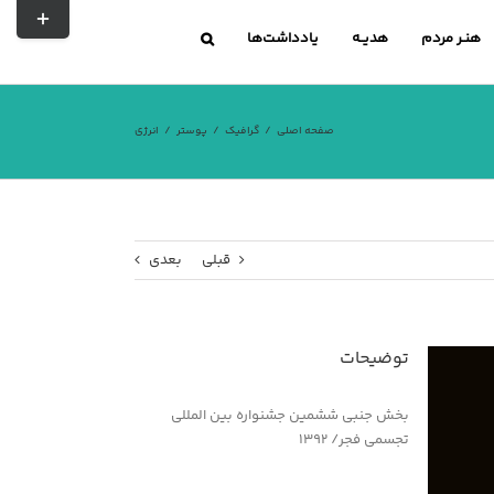
تغییر
نوار
هنـر مردم
هدیــه
یادداشت‌ها
لغزشی
صفحه اصلی
گرافیک
پوستر
انرژی
قبلی
بعدی
توضیحات
بخش جنبی ششمین جشنواره بین المللی
تجسمی فجر/ ۱۳۹۲