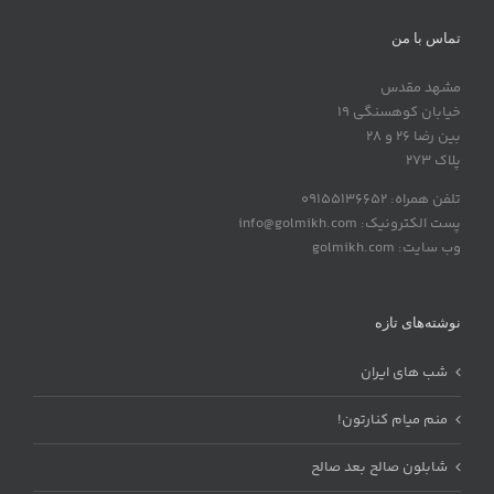
تماس با من
مشهد مقدس
خیابان کوهسنگی 19
بین رضا 26 و 28
پلاک 273
تلفن همراه: 09155136652
پست الکترونیک: info@golmikh.com
وب سایت: golmikh.com
نوشته‌های تازه
شب های ایران
منم میام کنارتون!
شابلون صالح بعد صالح