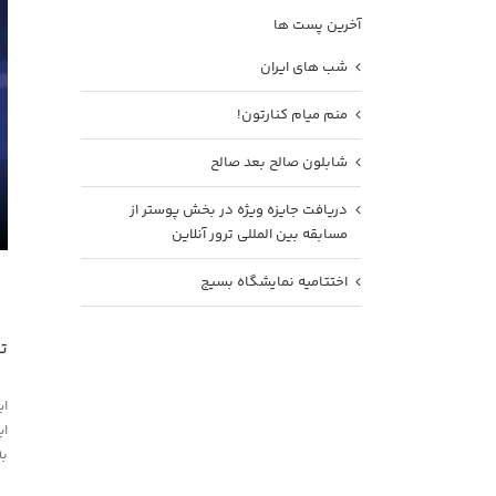
آخرین پست ها
شب های ایران
منم میام کنارتون!
شابلون صالح بعد صالح
دریافت جایزه ویژه در بخش پوستر از
مسابقه بین المللی ترور آنلاین
اختتامیه نمایشگاه بسیج
ت
ای
ای
به