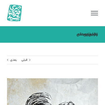
فتن
ه
حتوا
بازخوانی اندیشــه‌های مقام معظم رهبــری
قبلی
بعدی
مشاهده
تصویر
بزرگتر