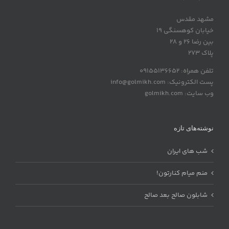
مشهد مقدس
خیابان کوهسنگی 19
بین رضا 26 و 28
پلاک 273
تلفن همراه: 09155136652
پست الکترونیک: info@golmikh.com
وب سایت: golmikh.com
نوشته‌های تازه
شب های ایران
منم میام کنارتون!
شابلون صالح بعد صالح