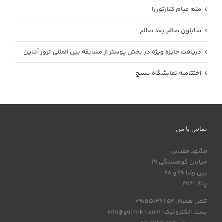
منم میام کنارتون!
شابلون صالح بعد صالح
دریافت جایزه ویژه در بخش پوستر از مسابقه بین المللی ترور آنلاین
اختتامیه نمایشگاه بسیج
تماس با من
مشهد مقدس
خیابان کوهسنگی 19
بین رضا 26 و 28
پلاک 273
تلفن همراه: 09155136652
پست الکترونیک: info@golmikh.com