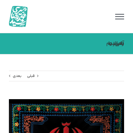
فتن
ه
حتوا
با رمز یا زهرا حماسه آفریدیم
قبلی
بعدی
مشاهده
تصویر
بزرگتر