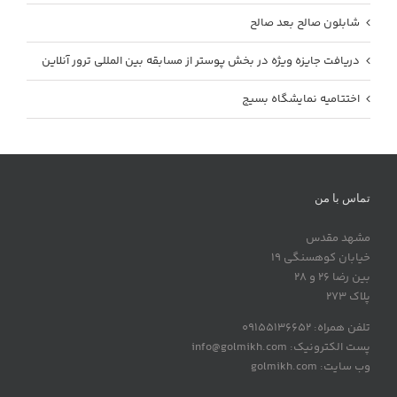
شابلون صالح بعد صالح
دریافت جایزه ویژه در بخش پوستر از مسابقه بین المللی ترور آنلاین
اختتامیه نمایشگاه بسیج
تماس با من
مشهد مقدس
خیابان کوهسنگی 19
بین رضا 26 و 28
پلاک 273
تلفن همراه: 09155136652
پست الکترونیک: info@golmikh.com
وب سایت: golmikh.com