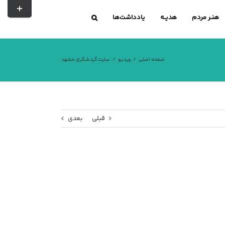
تغییر
نوار
هنـر مردم
هدیــه
یادداشت‌ها
لغزشی
صفحه اصلی
ویدیو
سایت گردشگری مشهد
قبلی
بعدی