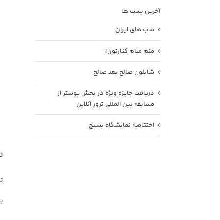
آخرین پست ها
شب های ایران
منم میام کنارتون!
شابلون صالح بعد صالح
دریافت جایزه ویژه در بخش پوستر از
مسابقه بین المللی ترور آنلاین
اختتامیه نمایشگاه بسیج
ت
تی
به