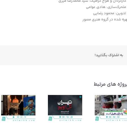
کارگردان و طراح گرافیک: سید محمدرضا میری
متحرک‌سازی: هادی عوامی
تدوین: محمود رضایی
یه شده در گروه هنری مصور
به اشتراك بگذاريد!
روژه های مرتبط
گزارش ویژه
طراحان مشغول
خبری شبکه دو
کارند