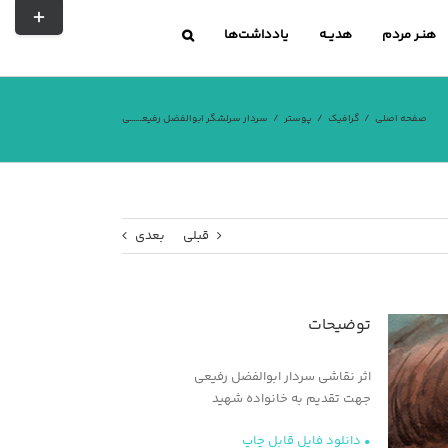
تغییر
نوار
هنـر مردم
هدیــه
یادداشت‌ها
لغزشی
صفحه اصلی
گرافیک
پوستر
سردار سرلشگر ابوالفضل رفیعــــــی
قبلی
بعدی
توضیحات
اثر نقاشی سردار ابوالفضل رفیعی
جهت تقدیم به خانواده شهید
• دانلود فایل قابل چاپ