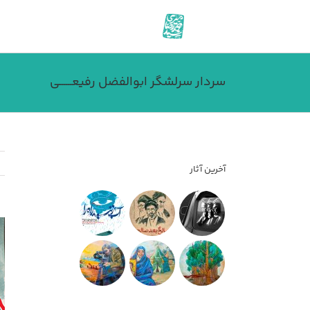
فتن
ه
حتوا
سردار سرلشگر ابوالفضل رفیعــــــی
آخرین آثار
مش
تص
بز