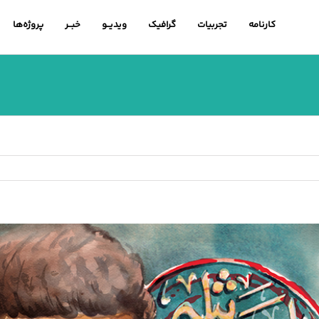
کارنامه
تجربیات
گرافیک
ویدیــو
خبــر
پروژه‌ها
اهده
ویر
رگتر