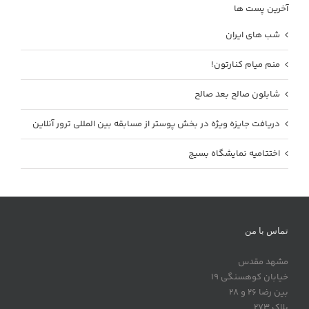
آخرین پست ها
شب های ایران
منم میام کنارتون!
شابلون صالح بعد صالح
دریافت جایزه ویژه در بخش پوستر از مسابقه بین المللی ترور آنلاین
اختتامیه نمایشگاه بسیج
تماس با من
مشهد مقدس
خیابان کوهسنگی 19
بین رضا 26 و 28
پلاک 273