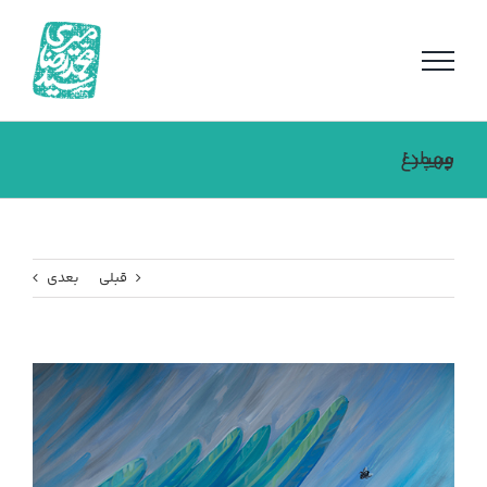
فتن
ه
حتوا
سیمرغ و پهپاد!
قبلی
بعدی
مشاهده
تصویر
بزرگتر