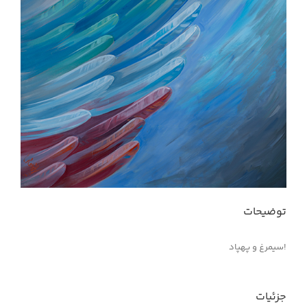
توضیحات
!سیمرغ و پهپاد
جزئیات