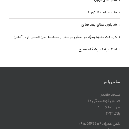
منم میام کنارتون!
شابلون صالح بعد صالح
دریافت جایزه ویژه در بخش پوستر از مسابقه بین المللی ترور آنلاین
اختتامیه نمایشگاه بسیج
تماس با من
مشهد مقدس
خیابان کوهسنگی 19
بین رضا 26 و 28
پلاک 273
تلفن همراه: 09155136652