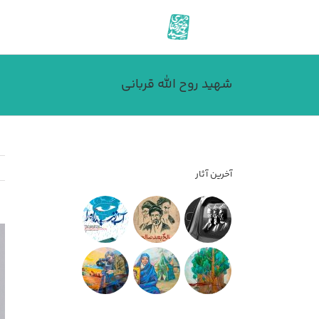
فتن
ه
حتوا
شهید روح الله قربانی
آخرین آثار
مش
تص
بز