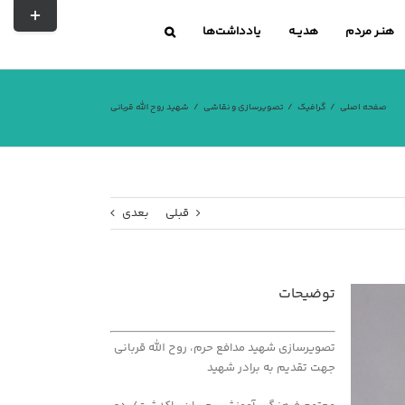
تغییر
نوار
هنـر مردم
هدیــه
یادداشت‌ها
لغزشی
صفحه اصلی
گرافیک
تصویرسازی و نقاشی
شهید روح الله قربانی
قبلی
بعدی
توضیحات
تصویرسازی شهید مدافع حرم، روح الله قربانی
جهت تقدیم به برادر شهید