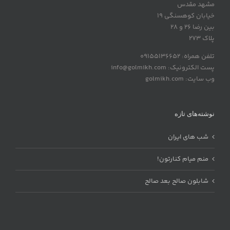
مشهد مقدس
خیابان کوهسنگی 19
بین رضا 26 و 28
پلاک 273
تلفن همراه: 09155136652
پست الکترونیک: info@golmikh.com
وب سایت: golmikh.com
نوشته‌های تازه
شب های ایران
منم میام کنارتون!
شابلون صالح بعد صالح