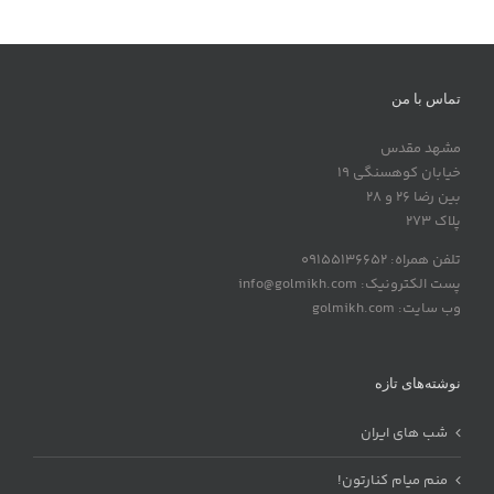
تماس با من
مشهد مقدس
خیابان کوهسنگی 19
بین رضا 26 و 28
پلاک 273
تلفن همراه: 09155136652
پست الکترونیک: info@golmikh.com
وب سایت: golmikh.com
نوشته‌های تازه
شب های ایران
منم میام کنارتون!