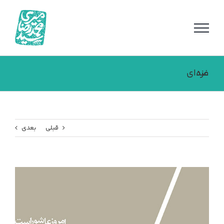
فتن
ه
حتوا
صدای غزه
قبلی
بعدی
مشاهده
تصویر
بزرگتر