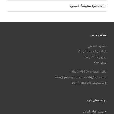
اختتامیه نمایشگاه بسیج
تماس با من
مشهد مقدس
خیابان کوهسنگی 19
بین رضا 26 و 28
پلاک 273
تلفن همراه: 09155136652
پست الکترونیک: info@golmikh.com
وب سایت: golmikh.com
نوشته‌های تازه
شب های ایران