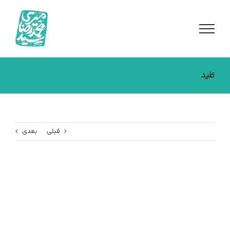
فتن
ه
حتوا
عید تا عید
قبلی
بعدی