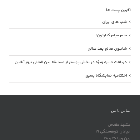
آخرین پست ها
شب های ایران
منم میام کنارتون!
شابلون صالح بعد صالح
دریافت جایزه ویژه در بخش پوستر از مسابقه بین المللی ترور آنلاین
اختتامیه نمایشگاه بسیج
تماس با من
مشهد مقدس
خیابان کوهسنگی 19
بین رضا 26 و 28