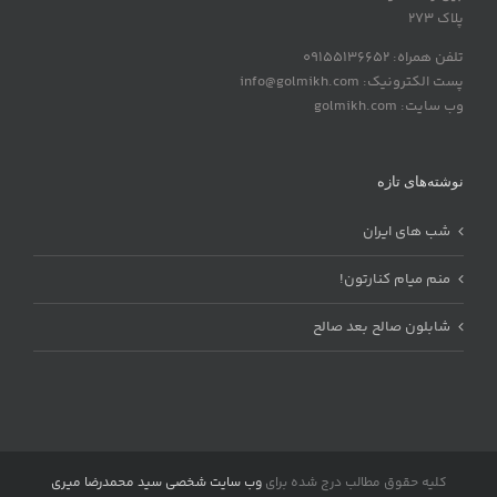
پلاک 273
تلفن همراه: 09155136652
پست الکترونیک: info@golmikh.com
وب سایت: golmikh.com
نوشته‌های تازه
شب های ایران
منم میام کنارتون!
شابلون صالح بعد صالح
کلیه حقوق مطالب درج شده برای
وب سایت شخصی سید محمدرضا میری