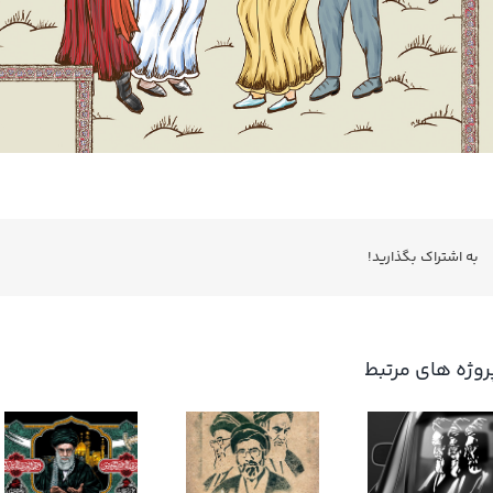
به اشتراك بگذاريد!
روژه های مرتبط
شابلون تصویر
شابلون صالح