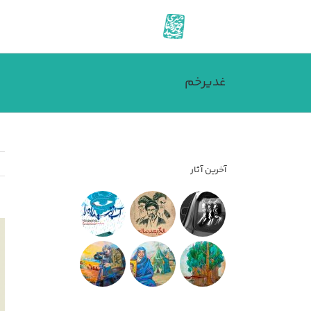
فتن
ه
حتوا
غدیرخم
آخرین آثار
مش
تص
بز