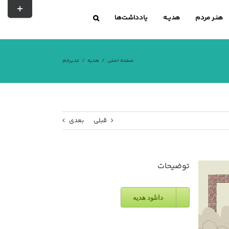
تغییر
نوار
هنـر مردم
هدیــه
یادداشت‌ها
لغزشی
صفحه اصلی
هدیه
غدیرخم
قبلی
بعدی
توضیحات
دانلود هدیه