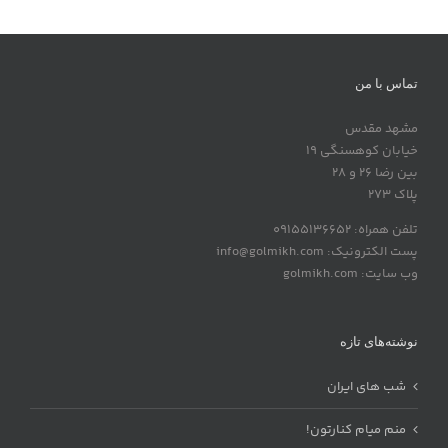
تماس با من
مشهد مقدس
خیابان کوهسنگی 19
بین رضا 26 و 28
پلاک 273
تلفن همراه: 09155136652
پست الکترونیک: info@golmikh.com
وب سایت: golmikh.com
نوشته‌های تازه
شب های ایران
منم میام کنارتون!