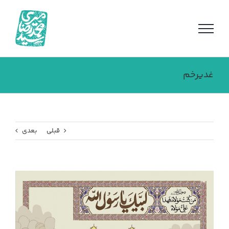
فتن
ه
حتوا
غدیرخم
قبلی
بعدی
مشاهده
تصویر
بزرگتر