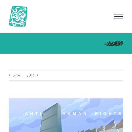
فتن
ه
حتوا
فراخوان بین المللی پوسترو کارتون هلوساید
قبلی
بعدی
مشاهده
تصویر
بزرگتر