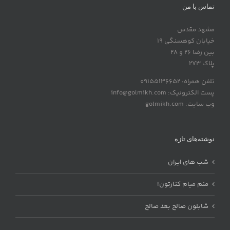
تماس با من
مشهد مقدس
خیابان کوهسنگی 19
بین رضا 26 و 28
پلاک 273
تلفن همراه: 09155136652
پست الکترونیک: info@golmikh.com
وب سایت: golmikh.com
نوشته‌های تازه
شب های ایران
منم میام کنارتون!
شابلون صالح بعد صالح