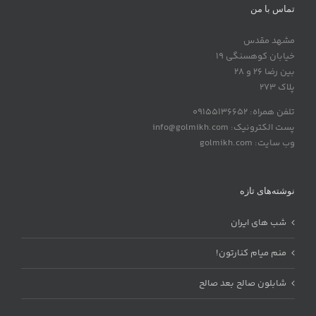
تماس با من
مشهد مقدس
خیابان کوهسنگی 19
بین رضا 26 و 28
پلاک 273
تلفن همراه: 09155136652
پست الکترونیک: info@golmikh.com
وب سایت: golmikh.com
نوشته‌های تازه
شب های ایران
منم میام کنارتون!
شابلون صالح بعد صالح