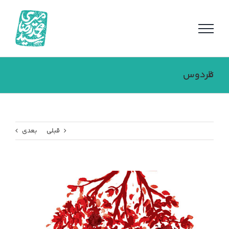
فتن
ه
حتوا
فردوس تا فردوس
قبلی
بعدی
مشاهده
تصویر
بزرگتر