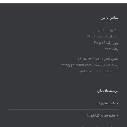
تماس با من
مشهد مقدس
خیابان کوهسنگی 19
بین رضا 26 و 28
پلاک 273
تلفن همراه: 09155136652
پست الکترونیک: info@golmikh.com
وب سایت: golmikh.com
نوشته‌های تازه
شب های ایران
منم میام کنارتون!