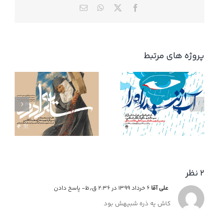
X
Facebook
WhatsApp
ایمیل
پروژه های مرتبط
آب زنید راه را
۲ نظر
علی آقا
۶ خرداد ۱۳۹۹ در ۲:۳۶ ق٫ظ
- پاسخ دادن
کاش یه ذره شبیهش بود