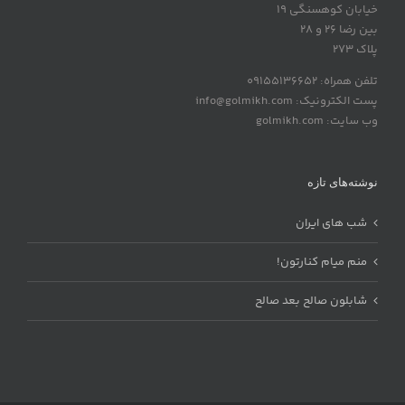
خیابان کوهسنگی 19
بین رضا 26 و 28
پلاک 273
تلفن همراه: 09155136652
پست الکترونیک: info@golmikh.com
وب سایت: golmikh.com
نوشته‌های تازه
شب های ایران
منم میام کنارتون!
شابلون صالح بعد صالح