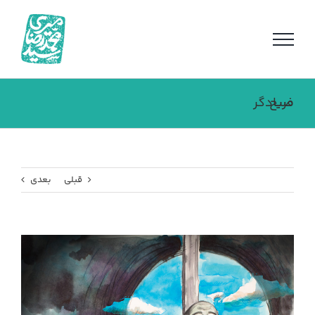
فتن
ه
حتوا
فریادگر صبح
قبلی
بعدی
مشاهده
تصویر
بزرگتر