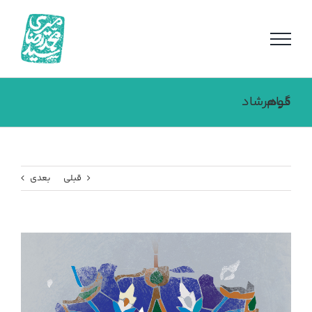
فتن
ه
حتوا
قیام گوهرشاد
قبلی
بعدی
مشاهده
تصویر
بزرگتر