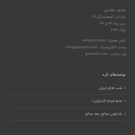
مشهد مقدس
خیابان کوهسنگی 19
بین رضا 26 و 28
پلاک 273
تلفن همراه: 09155136652
پست الکترونیک: info@golmikh.com
وب سایت: golmikh.com
نوشته‌های تازه
شب های ایران
منم میام کنارتون!
شابلون صالح بعد صالح