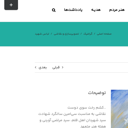
تغییر
نوار
هنـر مردم
هدیــه
یادداشت‌ها
لغزشی
صفحه اصلی
گرافیک
تصویرسازی و نقاشی
لباس شهید
قبلی
بعدی
توضیحات
…کشم رخت سوی دوست
نقاشی به مناسبت سی‌امین سالگرد شهادت
سید شهیدان اهل قلم، سید مرتضی آوینی و
هفته هنر متعهد