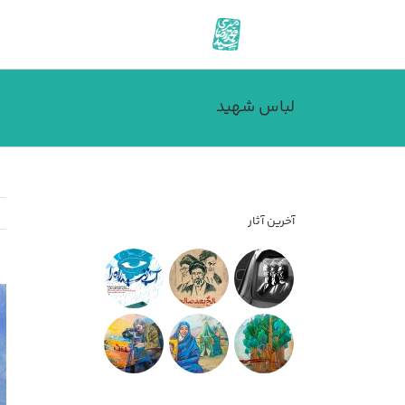
فتن
ه
حتوا
لباس شهید
آخرین آثار
مش
تص
بز