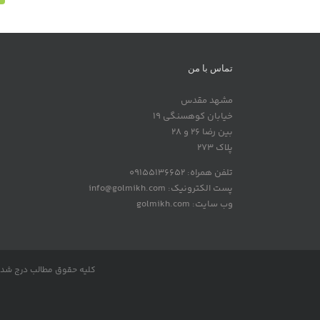
تماس با من
مشهد مقدس
خیابان کوهسنگی 19
بین رضا 26 و 28
پلاک 273
تلفن همراه: 09155136652
پست الکترونیک: info@golmikh.com
وب سایت: golmikh.com
کلیه حقوق مطالب درج شده