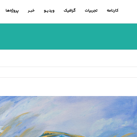
کارنامه
تجربیات
گرافیک
ویدیــو
خبــر
پروژه‌ها
اهده
ویر
رگتر