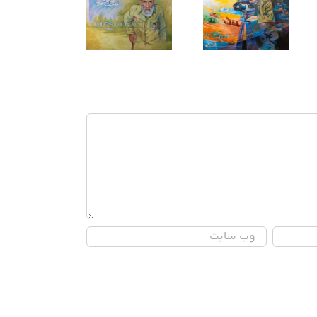
من الظلمات الی
ام وهب
میرزا جواد آقا
النور