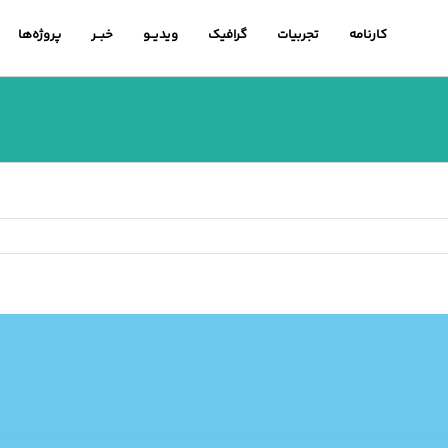
کارنامه
تجربیات
گرافیک
ویدیــو
خبــر
پروژه‌ها
اهده
ویر
رگتر