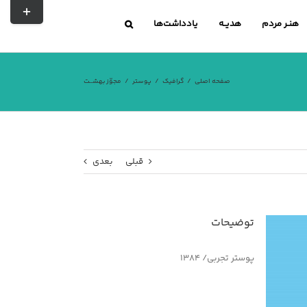
تغییر
نوار
هنـر مردم
هدیــه
یادداشت‌ها
لغزشی
صفحه اصلی
گرافیک
پوستر
مجوّز بهشــت
قبلی
بعدی
توضیحات
پوستر تجربی/ ۱۳۸۴