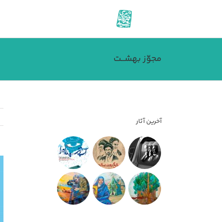
فتن
ه
حتوا
مجوّز بهشــت
آخرین آثار
مش
تص
بز