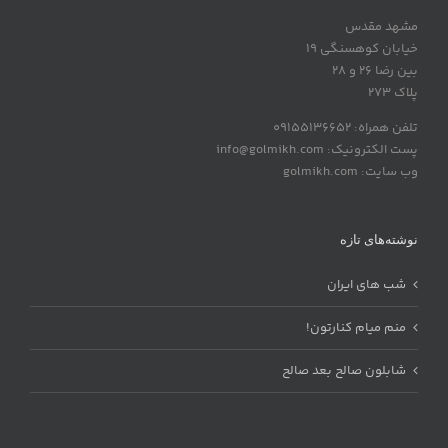
مشهد مقدس
خیابان کوهسنگی 19
بین رضا 26 و 28
پلاک 273
تلفن همراه: 09155136652
پست الکترونیک: info@golmikh.com
وب سایت: golmikh.com
نوشته‌های تازه
شب های ایران
منم میام کنارتون!
شابلون صالح بعد صالح