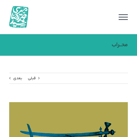
فتن
ه
حتوا
محــراب
قبلی
بعدی
مشاهده
تصویر
بزرگتر