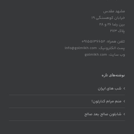
مشهد مقدس
خیابان کوهسنگی 19
بین رضا 26 و 28
پلاک 273
تلفن همراه: 09155136652
پست الکترونیک: info@golmikh.com
وب سایت: golmikh.com
نوشته‌های تازه
شب های ایران
منم میام کنارتون!
شابلون صالح بعد صالح