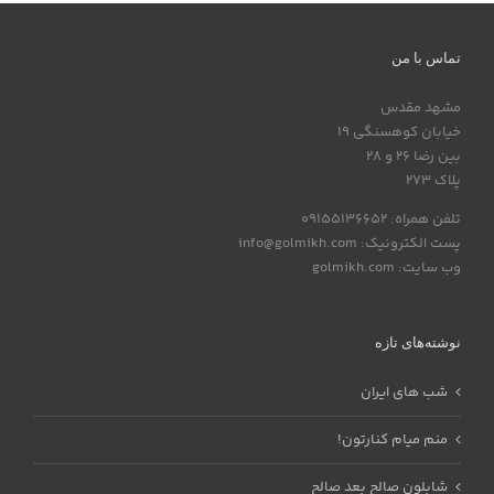
تماس با من
مشهد مقدس
خیابان کوهسنگی 19
بین رضا 26 و 28
پلاک 273
تلفن همراه: 09155136652
پست الکترونیک: info@golmikh.com
وب سایت: golmikh.com
نوشته‌های تازه
شب های ایران
منم میام کنارتون!
شابلون صالح بعد صالح