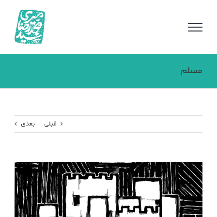
فتن
ه
حتوا
مسلم
قبلی
بعدی
مشاهده
تصویر
بزرگتر