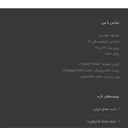
تماس با من
مشهد مقدس
خیابان کوهسنگی 19
بین رضا 26 و 28
پلاک 273
تلفن همراه: 09155136652
پست الکترونیک: info@golmikh.com
وب سایت: golmikh.com
نوشته‌های تازه
شب های ایران
منم میام کنارتون!