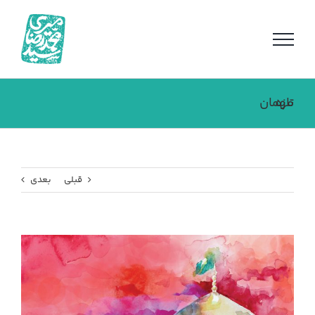
فتن
ه
حتوا
مهمان تازه
قبلی
بعدی
مشاهده
تصویر
بزرگتر