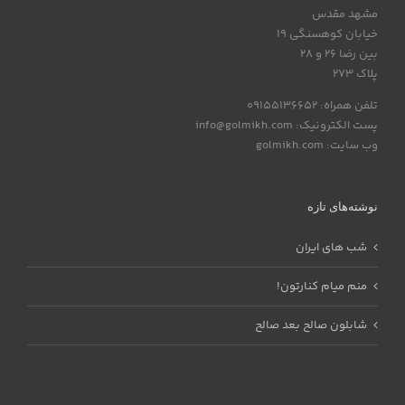
مشهد مقدس
خیابان کوهسنگی 19
بین رضا 26 و 28
پلاک 273
تلفن همراه: 09155136652
پست الکترونیک: info@golmikh.com
وب سایت: golmikh.com
نوشته‌های تازه
شب های ایران
منم میام کنارتون!
شابلون صالح بعد صالح